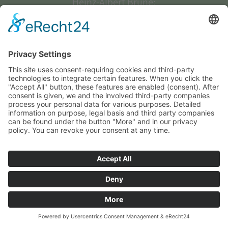
Heinz-Albert Brüne:
Facharzt für Innere Medizin, Notfallmedizin,
Proktologie, Taucharzt, Sportmedizin,
Homöopathie, Akupunktur,
Hauptpraxis: Bonner Ring 73 | 50374 Erftstadt |
Fon 02235.5343 | Fax 02235.692940
IMPRESSUM
DATENSCHUTZ
COOKIE-EINSTELLUNGEN